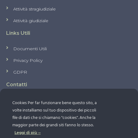
Attività stragiudiziale
Attività giudiziale
Links Utili
Documenti Utili
Privacy Policy
GDPR
Contatti
Via Giuseppe Ribera, 5 - 80127 Napoli NA
Cookies Per far funzionare bene questo sito, a
+39 0816134409
volte installiamo sul tuo dispositivo dei piccoli
+39 3389073418
file di dati che si chiamano "cookies". Anche la
maggior parte dei grandi siti fanno lo stesso.
info@avvocatoinunclic.it
Leggi di più