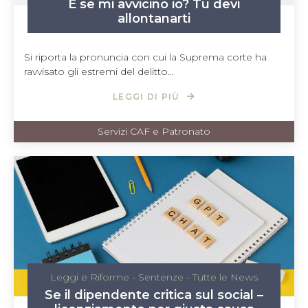
E se mi avvicino io? Tu devi
allontanarti
Si riporta la pronuncia con cui la Suprema corte ha
ravvisato gli estremi del delitto...
LEGGI DI PIÙ
Servizi CAF e Patronato
Leggi e Riforme
-
Sentenze
-
Tutte le News
Se il dipendente critica sul social –