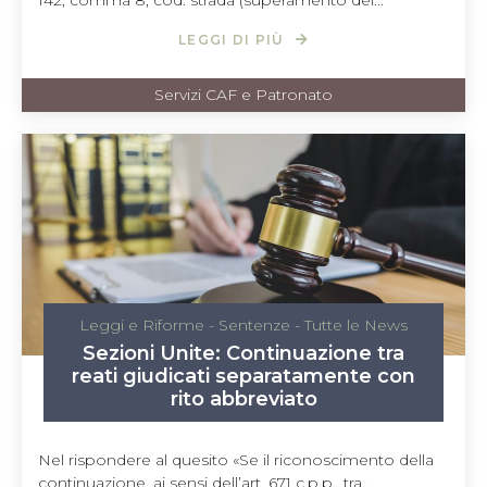
142, comma 8, cod. strada (superamento dei...
LEGGI DI PIÙ
Servizi CAF e Patronato
Leggi e Riforme
-
Sentenze
-
Tutte le News
Sezioni Unite: Continuazione tra
reati giudicati separatamente con
rito abbreviato
Nel rispondere al quesito «Se il riconoscimento della
continuazione, ai sensi dell’art. 671 c.p.p., tra...