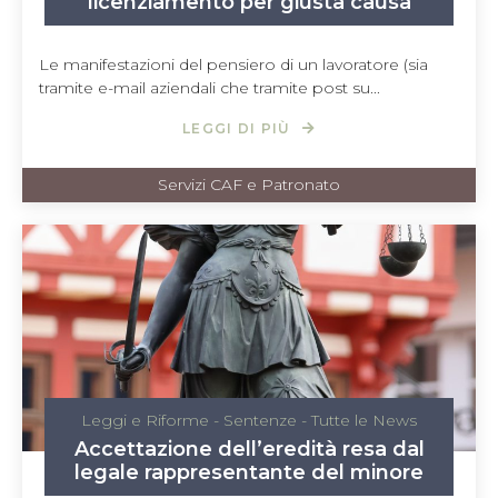
licenziamento per giusta causa
Le manifestazioni del pensiero di un lavoratore (sia
tramite e-mail aziendali che tramite post su...
LEGGI DI PIÙ
Servizi CAF e Patronato
Leggi e Riforme
-
Sentenze
-
Tutte le News
Accettazione dell’eredità resa dal
legale rappresentante del minore