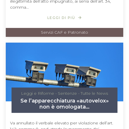
illegittimità dell’atto impugnato, ai sensi dell’art. 34,
comma...
LEGGI DI PIÙ
Servizi CAF e Patronato
Leggi e Riforme
-
Sentenze
-
Tutte le News
Se l’apparecchiatura «autovelox»
non è omologata…
Va annullato il verbale elevato per violazione dell’art.