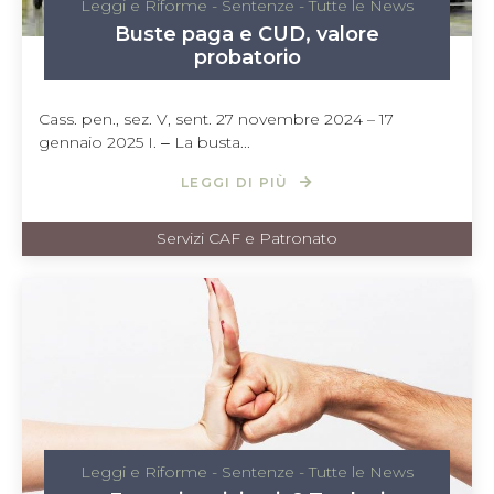
Leggi e Riforme
-
Sentenze
-
Tutte le News
Buste paga e CUD, valore
probatorio
Cass. pen., sez. V, sent. 27 novembre 2024 – 17
gennaio 2025 I. ‒ La busta...
LEGGI DI PIÙ
Servizi CAF e Patronato
Leggi e Riforme
-
Sentenze
-
Tutte le News