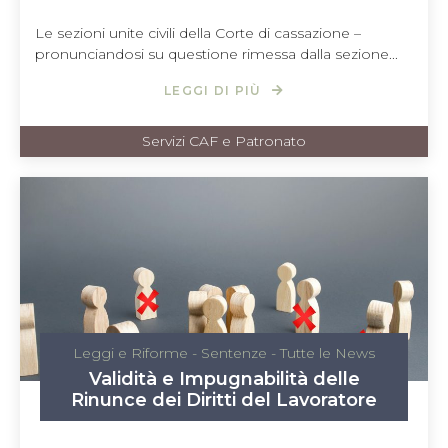
Le sezioni unite civili della Corte di cassazione –
pronunciandosi su questione rimessa dalla sezione...
LEGGI DI PIÙ
Servizi CAF e Patronato
Leggi e Riforme
-
Sentenze
-
Tutte le News
Validità e Impugnabilità delle
Rinunce dei Diritti del Lavoratore