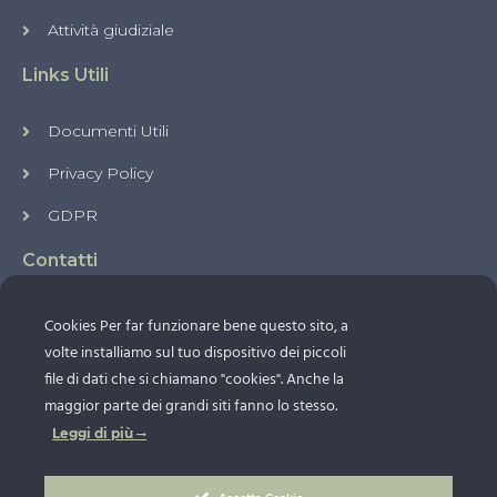
Attività giudiziale
Links Utili
Documenti Utili
Privacy Policy
GDPR
Contatti
Via Giuseppe Ribera, 5 - 80127 Napoli NA
Cookies Per far funzionare bene questo sito, a
+39 0816134409
volte installiamo sul tuo dispositivo dei piccoli
+39 3389073418
file di dati che si chiamano "cookies". Anche la
maggior parte dei grandi siti fanno lo stesso.
info@avvocatoinunclic.it
Leggi di più