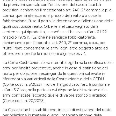
da previsioni speciali, con l’eccezione del caso in cui tali
previsioni richiamino il menzionato art. 240, 2° comma, c.p. o,
comunque, si riferiscano al prezzo del reato o a cose la
fabbricazione, l’uso, il porto, la detenzione o l’alienazione delle
quali costituisce reato. Orbene, nel caso vagliato dalla
sentenza qui riprodotta, la confisca si basava sull’art. 6 l. 22
maggio 1975 n. 152, che ne sancisce l’obbligatorietà,
richiamando per l’appunto l’art. 240, 2° comma, c.p.p., per
“tutti i reati concernenti le armi, ogni altro oggetto atto ad
offendere, nonché le munizioni e gli esplosivi”.
La Corte Costituzionale ha ritenuto legittima la confisca delle
armi per finalità preventive, anche in caso di estinzione del
reato per oblazione, respingendo le questioni sollevate in
riferimento a vari articoli della Costituzione e della CEDU
(Corte cost. n. 5/2023). Inoltre, ha giudicato l’art. 6 conforme
all’art. 3 Cost., nella parte in cui dispone la distruzione delle
armi confiscate, eccetto quelle di valore storico o artistico
(Corte cost. n. 20/2023).
La Cassazione ha stabilito che, in caso di estinzione del reato
per oblazione in materia di armi (mancato rinnovo della