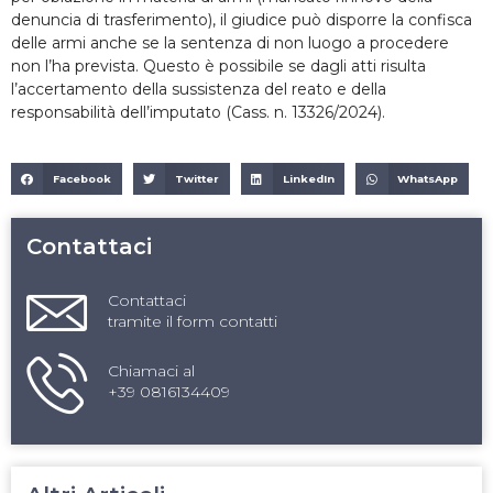
denuncia di trasferimento), il giudice può disporre la confisca
delle armi anche se la sentenza di non luogo a procedere
non l’ha prevista. Questo è possibile se dagli atti risulta
l’accertamento della sussistenza del reato e della
responsabilità dell’imputato (Cass. n. 13326/2024).
Facebook
Twitter
LinkedIn
WhatsApp
Contattaci
Contattaci
tramite il form contatti
Chiamaci al
+39 0816134409