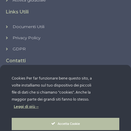
Attività giudiziale
Links Utili
Documenti Utili
Privacy Policy
GDPR
Contatti
Via Giuseppe Ribera, 5 - 80127 Napoli NA
Cookies Per far funzionare bene questo sito, a
+39 0816134409
volte installiamo sul tuo dispositivo dei piccoli
+39 3389073418
file di dati che si chiamano "cookies". Anche la
maggior parte dei grandi siti fanno lo stesso.
info@avvocatoinunclic.it
Leggi di più
Accetta Cookie
Avvocato in un clic